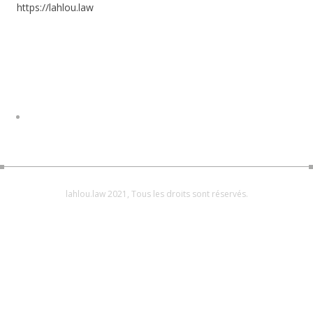
https://lahlou.law
lahlou.law 2021, Tous les droits sont réservés.