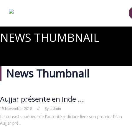
NEWS THUMBNAIL
News Thumbnail
Aujjar présente en Inde ...
15 November 2018
//
By: admin
Le conseil supérieur de l'autorité judiciare livre son premier bilan
Aujjar pré...