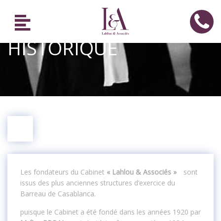
HISTORIQUE
Les fondateurs du Cabinet
« Lahlou & Associés »
sont
issus des plus anciennes structures d’exercice du
Barreau de Casablanca.
puisque le Cabinet a été fondé dans les années 1920 par