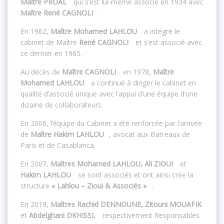
Maître PROAL
qui s’est lui-même associé en 1934 avec
Maître René CAGNOLI
.
En 1962,
Maître Mohamed LAHLOU
a intégré le
cabinet de Maître
René CAGNOLI
et s’est associé avec
ce dernier en 1965.
Au décès de
Maître CAGNOLI
en 1978,
Maître
Mohamed LAHLOU
a continué à diriger le cabinet en
qualité d’associé unique avec l’appui d’une équipe d’une
dizaine de collaborateurs.
En 2006, l’équipe du Cabinet a été renforcée par l’arrivée
de
Maître Hakim LAHLOU
, avocat aux Barreaux de
Paris et de Casablanca.
En 2007,
Maîtres Mohamed LAHLOU, Ali ZIOUI
et
Hakim LAHLOU
se sont associés et ont ainsi crée la
structure
« Lahlou – Zioui & Associés »
.
En 2019,
Maîtres Rachid DENNOUNE, Zitouni MOUAFIK
et
Abdelghani DKHISSI,
respectivement Responsables