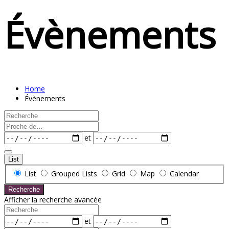
Évènements
Home
Évènements
Recherche
Proche
de…
Dates
et
List
Search
List
Grouped Lists
Grid
Map
Calendar
Results
Recherche
View
Afficher la recherche avancée
Type
Recherche
Dates
et