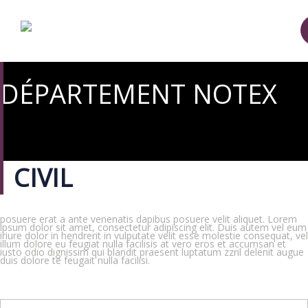
DÉPARTEMENT NOTEX
CIVIL
posuere erat a ante venenatis dapibus posuere velit aliquet. Lorem
ipsum dolor sit amet, consectetur adipiscing elit. Duis autem vel eum
iriure dolor in hendrerit in vulputate velit esse molestie consequat, vel
illum dolore eu feugiat nulla facilisis at vero eros et accumsan et
iusto odio dignissim qui blandit praesent luptatum zzril delenit augue
duis dolore te feugait nulla facilisi.