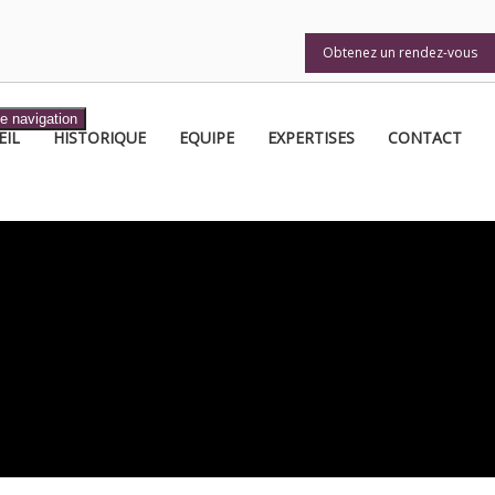
Obtenez un rendez-vous
Obtenez un rendez-vous
e navigation
EIL
HISTORIQUE
EQUIPE
EXPERTISES
CONTACT