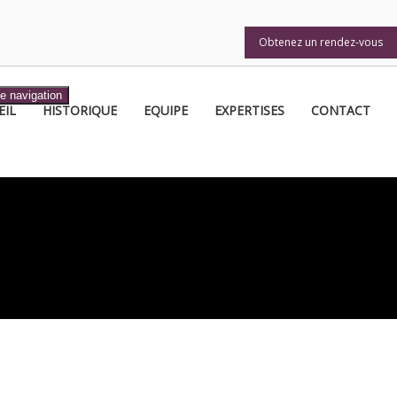
Obtenez un rendez-vous
Obtenez un rendez-vous
e navigation
EIL
HISTORIQUE
EQUIPE
EXPERTISES
CONTACT